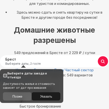
для туристов и командированных.
Здесь можно сдать и снять квартиру на сутки в
Бресте и другом городе без посредников!
Домашние животные
разрешены
549 предложений в Бресте oт 2 229
₽
/ сутки
Брест
Выберите даты, 2 гостя
Квартиры
Гостиницы
Дома
Частный сектор
Выберите даты заезда и
Найдём, где остановиться в Бресте: 549 вариантов
отъезда
Показать на карте
Доступность жилья и стоимость
зависят от дат проживания
Выбирайте лучшее
Позже
Указать
Быстрое бронирование