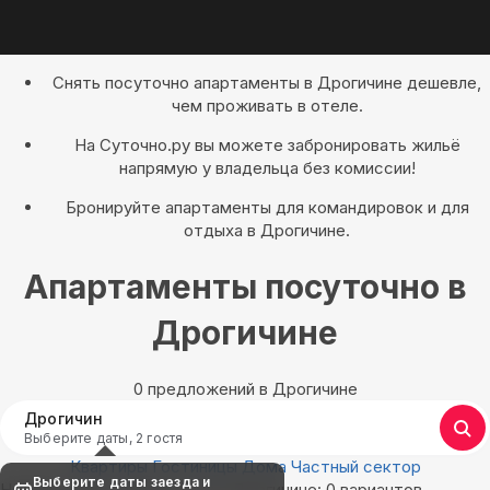
Снять посуточно апартаменты в Дрогичине дешевле,
чем проживать в отеле.
На Суточно.ру вы можете забронировать жильё
напрямую у владельца без комиссии!
Бронируйте апартаменты для командировок и для
отдыха в Дрогичине.
Апартаменты посуточно в
Дрогичине
0 предложений в Дрогичине
Дрогичин
Выберите даты, 2 гостя
Квартиры
Гостиницы
Дома
Частный сектор
Выберите даты заезда и
Найдём, где остановиться в Дрогичине: 0 вариантов