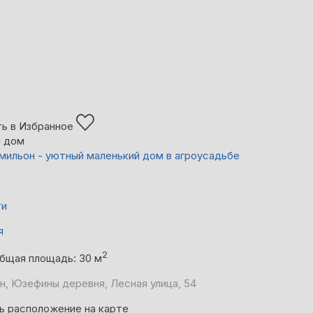
ь в Избранное
й дом
ильон - уютный маленький дом в агроусадьбе
ти
я
2
бщая площадь: 30 м
н, Юзефины деревня, Лесная улица, 54
ь расположение на карте