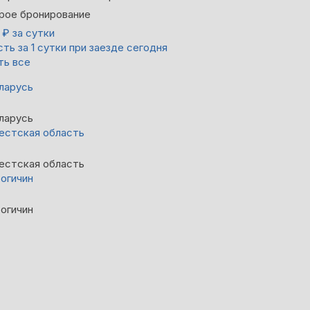
рое бронирование
0
₽
за сутки
ть за 1 сутки при заезде сегодня
ть все
ларусь
ларусь
естская область
естская область
огичин
огичин