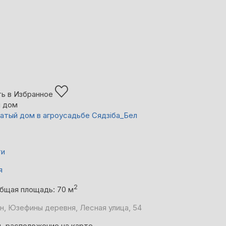
ь в Избранное
й дом
атый дом в агроусадьбе Сядзiба_Бел
ти
я
2
бщая площадь: 70 м
н, Юзефины деревня, Лесная улица, 54
ь расположение на карте