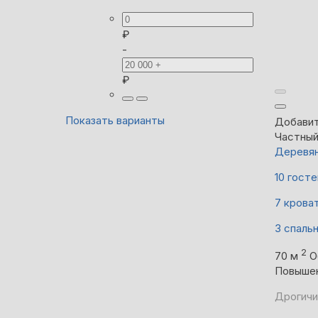
₽
-
₽
Показать варианты
Добавит
Частны
Деревян
10 госте
7 крова
3 спаль
2
70 м
О
Повыше
Дрогичи