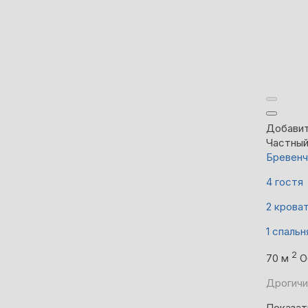
Добавит
Частны
Бревенч
4 гостя
2 крова
1 спальн
2
70 м
О
Дрогичи
Показат