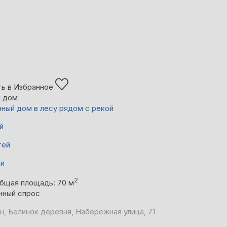
ь в Избранное
й дом
ный дом в лесу рядом с рекой
й
тей
ни
2
бщая площадь: 70 м
нный спрос
н, Белинок деревня, Набережная улица, 71