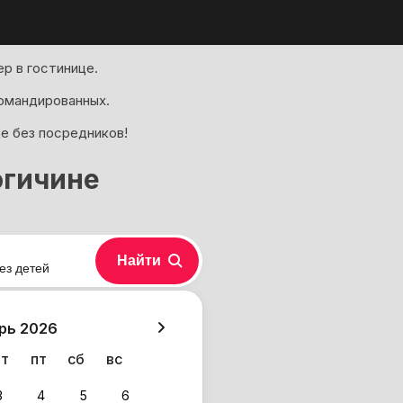
р в гостинице.
омандированных.
де без посредников!
огичине
Найти
ез детей
хазия
рь 2026
чт
пт
сб
вс
3
4
5
6