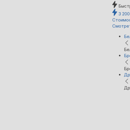
Быст
3 20
Стоимос
Смотре
Бе
Бе
Бр
Бр
Др
Др