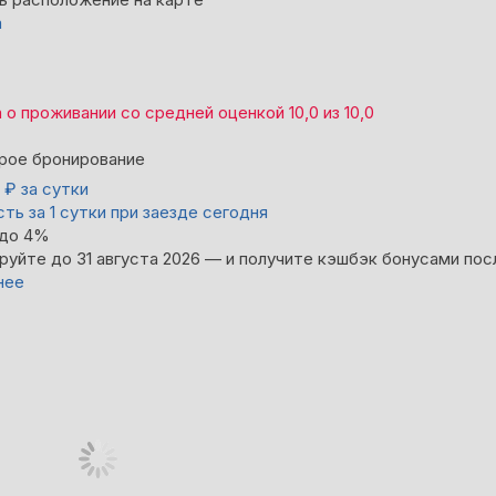
а
а
о проживании со средней оценкой
10,0
из
10,0
рое бронирование
0
₽
за сутки
ть за 1 сутки при заезде сегодня
 до 4%
руйте до 31 августа 2026 — и получите кэшбэк бонусами пос
нее