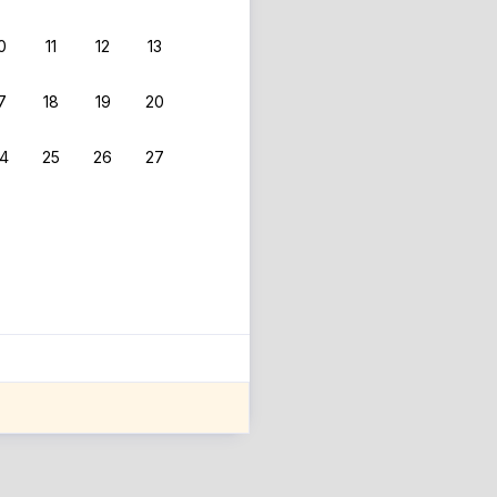
0
11
12
13
7
18
19
20
4
25
26
27
ле оценки проживания.