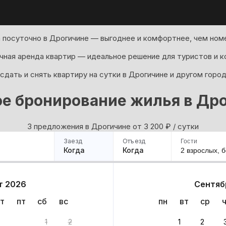
 посуточно в Дрогичине — выгоднее и комфортнее, чем номе
ная аренда квартир — идеальное решение для туристов и к
сдать и снять квартиру на сутки в Дрогичине и другом горо
е бронирование жилья в Др
3 предложения в Дрогичине oт 3 200
₽
/ сутки
Заезд
Отъезд
Гости
Когда
Когда
2 взрослых,
б
ример
Санкт-Петербург
Москва
Сочи
Минск
Казань
Дагестан
Кисловодск
Аб
т 2026
Сентяб
Квартиры
Гостиницы
Дома
Частный сектор
т
пт
сб
вс
пн
вт
ср
нта
1
2
1
2