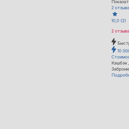
Показат
2 отзыв
10,0
(2)
2 отзыв
Быст
10 0
Стоимос
Кэшбэк
Заброни
Подроб