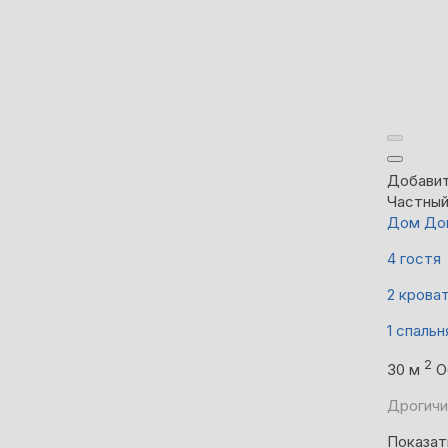
Добавит
Частны
Дом Дом
4 гостя
2 крова
1 спальн
2
30 м
О
Дрогичи
Показат