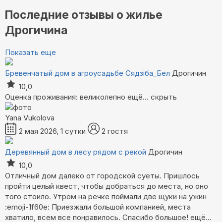
Последние отзывы о жилье
Дрогичина
Показать еще
Бревенчатый дом в агроусадьбе Сядзiба_Бел
Дрогичин
10,0
Оценка проживания: великолепно
ещё...
скрыть
Yana Vukolova
2 мая 2026, 1 сутки
2 гостя
Деревянный дом в лесу рядом с рекой
Дрогичин
10,0
Отличный дом далеко от городской суеты. Пришлось
пройти целый квест, чтобы добраться до места, но оно
того стоило. Утром на речке поймали две щуки на ужин
:emoji-1f60e: Приезжали большой компанией, места
хватило, всем все понравилось. Спасибо большое!
ещё...