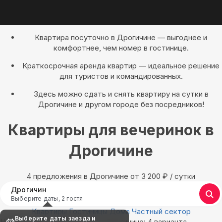
Квартира посуточно в Дрогичине — выгоднее и
комфортнее, чем номер в гостинице.
Краткосрочная аренда квартир — идеальное решение
для туристов и командированных.
Здесь можно сдать и снять квартиру на сутки в
Дрогичине и другом городе без посредников!
Квартиры для вечеринок в
Дрогичине
4 предложения в Дрогичине oт 3 200
₽
/ сутки
Дрогичин
Выберите даты, 2 гостя
Квартиры
Гостиницы
Дома
Частный сектор
Выберите даты заезда и
Найдём, где остановиться в Дрогичине: 4 варианта