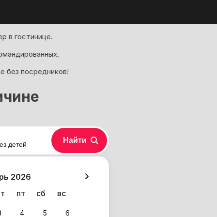
р в гостинице.
омандированных.
де без посредников!
ичине
Найти
ез детей
хазия
рь 2026
чт
пт
сб
вс
3
4
5
6