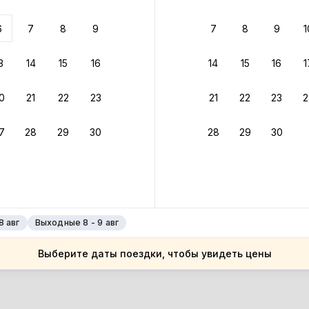
ариантов
6
7
8
9
7
8
9
1
 вариант из результатов поиска не соответствует заданным
росить фильтры
3
14
15
16
14
15
16
1
ларусь
0
21
22
23
21
22
23
2
ларусь
естская область
7
28
29
30
28
29
30
естская область
огичин
огичин
8 авг
Выходные 8 - 9 авг
Выберите даты поездки, чтобы увидеть цены