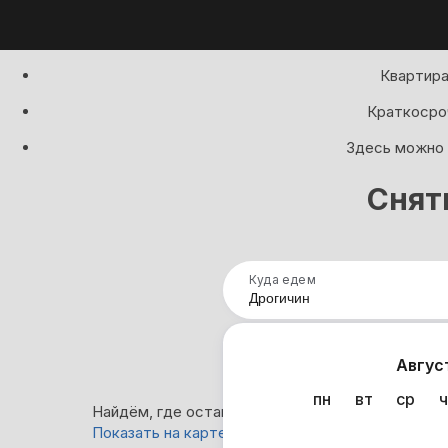
Квартира
Краткосроч
Здесь можно 
Снят
Куда едем
Нап
Авгус
пн
вт
ср
ч
Найдём, где остановиться в Дрогичине: 0 вариа
Показать на карте