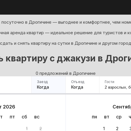
 посуточно в Дрогичине — выгоднее и комфортнее, чем номе
ная аренда квартир — идеальное решение для туристов и к
сдать и снять квартиру на сутки в Дрогичине и другом горо
ь квартиру с джакузи в Дрог
0 предложений в Дрогичине
Заезд
Отъезд
Гости
Когда
Когда
2 взрослых,
б
ример
Санкт-Петербург
Москва
Сочи
Минск
Казань
Дагестан
Кисловодск
Аб
т 2026
Сентяб
Квартиры
Гостиницы
Дома
Частный сектор
т
пт
сб
вс
пн
вт
ср
нтов
1
2
1
2