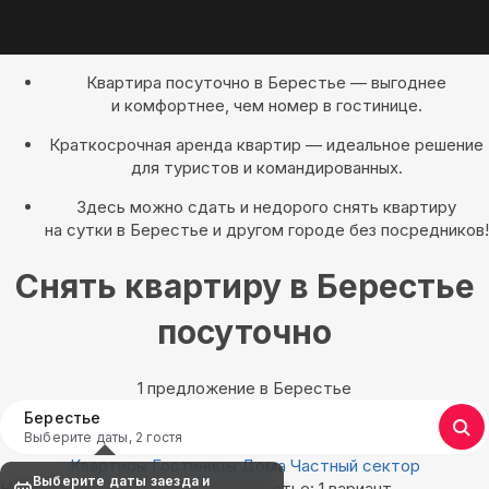
Квартира посуточно в Берестье — выгоднее
и комфортнее, чем номер в гостинице.
Краткосрочная аренда квартир — идеальное решение
для туристов и командированных.
Здесь можно сдать и недорого снять квартиру
на сутки в Берестье и другом городе без посредников!
Снять квартиру в Берестье
посуточно
1 предложение в Берестье
Берестье
Выберите даты, 2 гостя
Квартиры
Гостиницы
Дома
Частный сектор
Выберите даты заезда и
Найдём, где остановиться в Берестье: 1 вариант