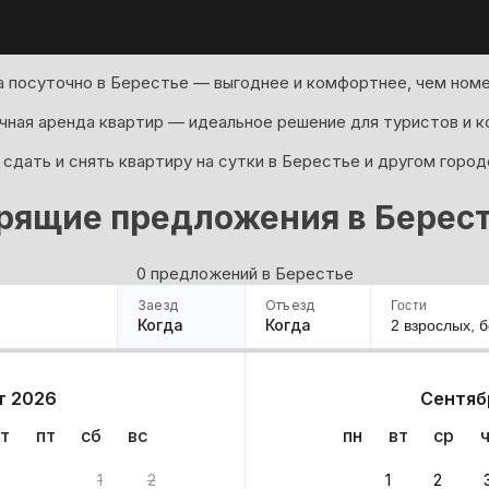
 посуточно в Берестье — выгоднее и комфортнее, чем номе
ная аренда квартир — идеальное решение для туристов и к
сдать и снять квартиру на сутки в Берестье и другом город
рящие предложения в Берес
0 предложений в Берестье
Заезд
Отъезд
Гости
Когда
Когда
2 взрослых,
б
ример
Санкт-Петербург
Москва
Сочи
Минск
Казань
Дагестан
Кисловодск
Аб
т 2026
Сентяб
Квартиры
Гостиницы
Дома
Частный сектор
т
пт
сб
вс
пн
вт
ср
нтов
1
2
1
2