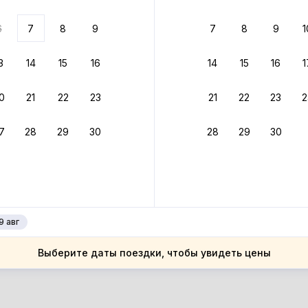
ариантов
6
7
8
9
7
8
9
1
 вариант из результатов поиска не соответствует заданным
росить фильтры
3
14
15
16
14
15
16
1
ларусь
0
21
22
23
21
22
23
2
ларусь
естская область
7
28
29
30
28
29
30
естская область
рестье
рестье
9 авг
Выберите даты поездки, чтобы увидеть цены