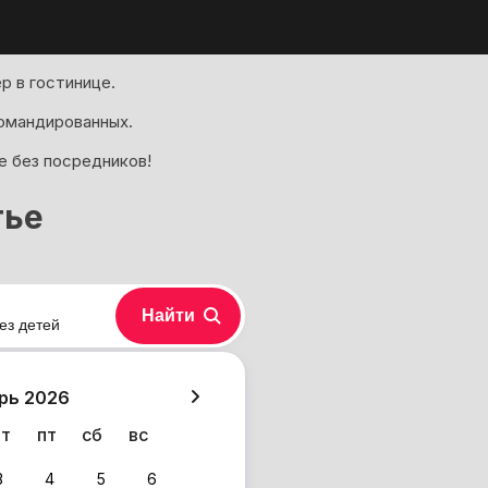
р в гостинице.
омандированных.
е без посредников!
тье
Найти
ез детей
хазия
рь 2026
чт
пт
сб
вс
3
4
5
6