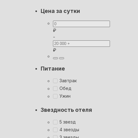
Цена за сутки
₽
-
₽
Питание
Завтрак
Обед
Ужин
Звездность отеля
5 звезд
4 звезды
3 звезды