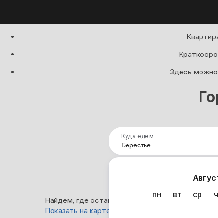
Квартира
Краткосроч
Здесь можно 
Го
Куда едем
Нап
Авгус
пн
вт
ср
ч
Найдём, где остановиться в Берестье: 0 вариа
Показать на карте