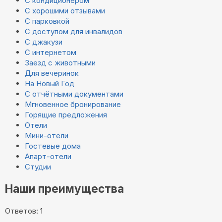
С кондиционером
С хорошими отзывами
С парковкой
С доступом для инвалидов
С джакузи
С интернетом
Заезд с животными
Для вечеринок
На Новый Год
С отчётными документами
Мгновенное бронирование
Горящие предложения
Отели
Мини-отели
Гостевые дома
Апарт-отели
Студии
Наши преимущества
Ответов: 1