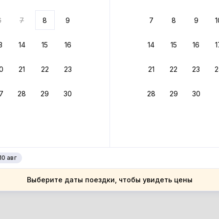
ариантов
6
7
8
9
7
8
9
1
 вариант из результатов поиска не соответствует заданным
росить фильтры
3
14
15
16
14
15
16
1
ларусь
0
21
22
23
21
22
23
2
ларусь
естская область
7
28
29
30
28
29
30
естская область
рестье
рестье
10 авг
Выберите даты поездки, чтобы увидеть цены