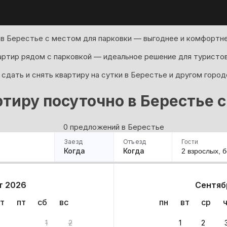
в Берестье с местом для парковки — выгоднее и комфортне
артир рядом с парковкой — идеальное решение для туристов
сдать и снять квартиру на сутки в Берестье и другом город
тиру посуточно в Берестье 
0 предложений в Берестье
Заезд
Отъезд
Гости
Когда
Когда
2 взрослых,
б
ример
Санкт-Петербург
Москва
Сочи
Минск
Казань
Дагестан
Кисловодск
Аб
т 2026
Сентяб
Квартиры
Гостиницы
Дома
Частный сектор
т
пт
сб
вс
пн
вт
ср
нтов
1
2
1
2