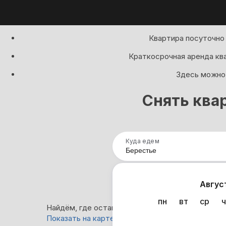
Квартира посуточно 
Краткосрочная аренда кв
Здесь можно 
Снять квар
Куда едем
Нап
Авгус
пн
вт
ср
ч
Найдём, где остановиться в Берестье: 0 вариа
Показать на карте