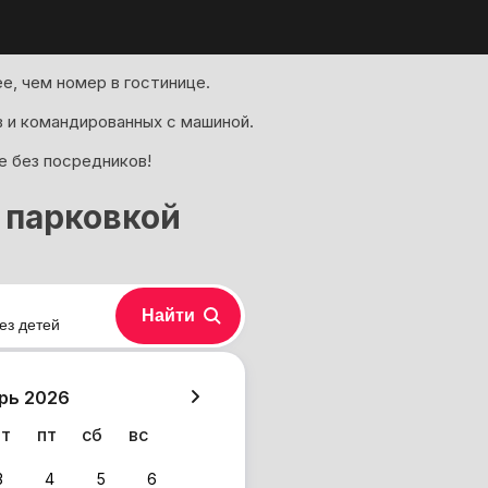
е, чем номер в гостинице.
 и командированных с машиной.
е без посредников!
с парковкой
Найти
ез детей
хазия
рь 2026
чт
пт
сб
вс
3
4
5
6