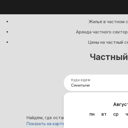
Жильё в частном с
Аренда частного сектор
Цены на частный с
Частный
Куда едем
Нап
Авгус
пн
вт
ср
ч
Найдём, где остановиться в Синитычах: 1 вариа
Показать на карте