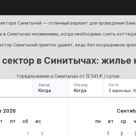
екторе Синитычей — отличный вариант для проведения банк
а в Синитычах незаменима, когда необходимо снять коттедж 
ектор Синитычей приятно удивят, ведь без посредников аре
 сектор в Синитычах: жилье 
1 предложение в Синитычах oт 12 541
₽
/ сутки
Заезд
Отъезд
Гости
Когда
Когда
2 взрослых,
б
ример
Санкт-Петербург
Москва
Сочи
Минск
Казань
Дагестан
Кисловодск
Аб
т 2026
Сентяб
Квартиры
Гостиницы
Дома
Частный сектор
т
пт
сб
вс
пн
вт
ср
нт
1
2
1
2