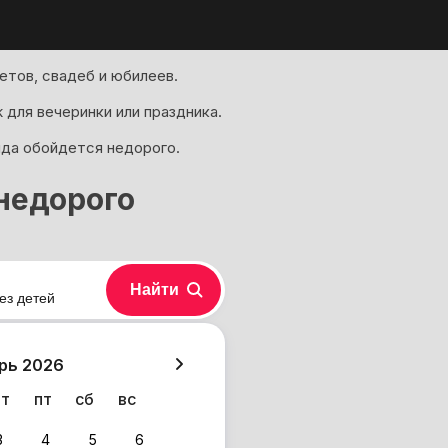
етов, свадеб и юбилеев.
для вечеринки или праздника.
нда обойдется недорого.
недорого
Найти
ез детей
хазия
рь 2026
чт
пт
сб
вс
3
4
5
6