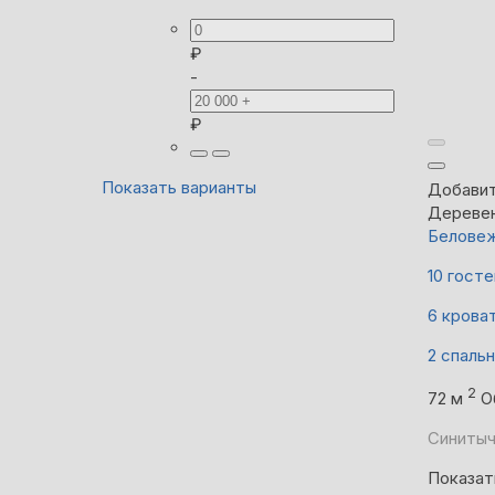
₽
-
₽
Показать варианты
Добавит
Дереве
Беловеж
10 госте
6 крова
2 спаль
2
72 м
О
Синитыч
Показат