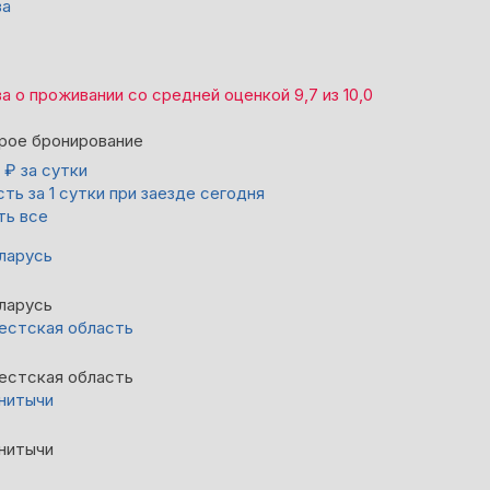
ва
ва
о проживании со средней оценкой
9,7
из
10,0
рое бронирование
1
₽
за сутки
ть за 1 сутки при заезде сегодня
ть все
ларусь
ларусь
естская область
естская область
нитычи
нитычи