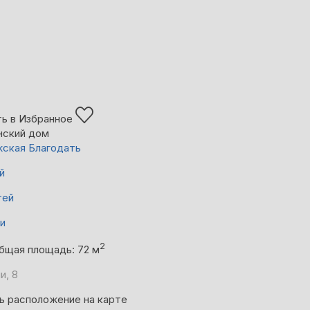
ь в Избранное
нский дом
ская Благодать
й
тей
ни
2
бщая площадь: 72 м
и, 8
ь расположение на карте