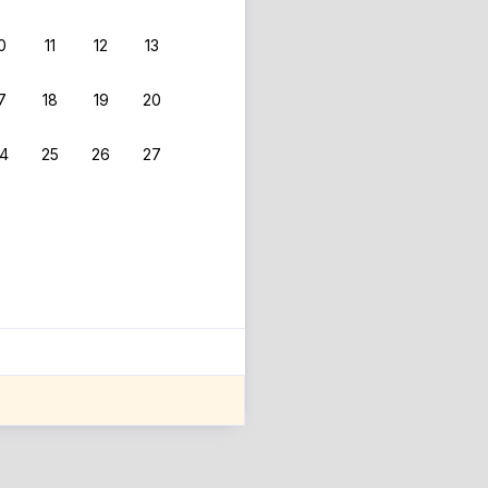
0
11
12
13
7
18
19
20
4
25
26
27
ле оценки проживания.