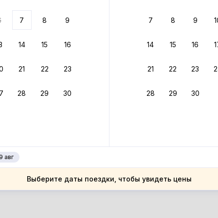
ариантов
6
7
8
9
7
8
9
1
 вариант из результатов поиска не соответствует заданным
росить фильтры
3
14
15
16
14
15
16
1
ларусь
0
21
22
23
21
22
23
2
ларусь
естская область
7
28
29
30
28
29
30
естская область
нитычи
нитычи
9 авг
Выберите даты поездки, чтобы увидеть цены