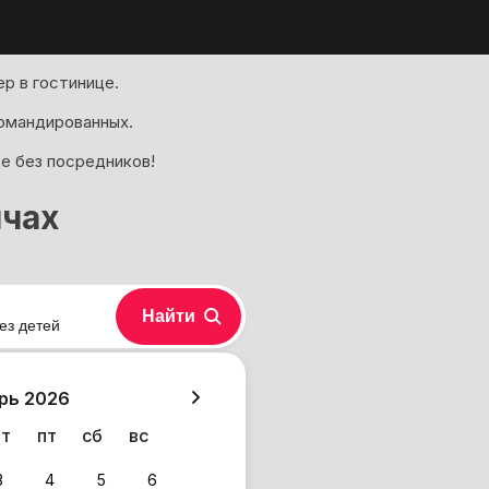
р в гостинице.
омандированных.
де без посредников!
чах
Найти
ез детей
хазия
рь 2026
чт
пт
сб
вс
3
4
5
6