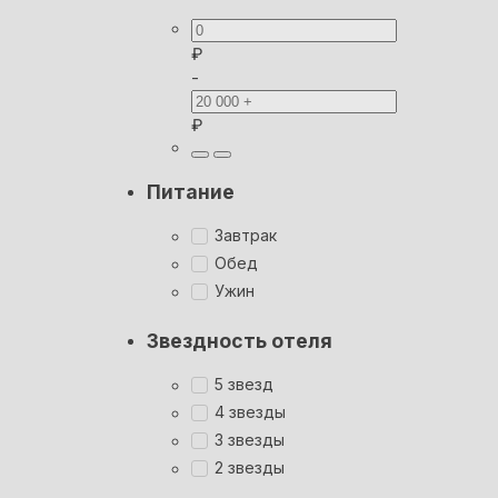
₽
-
₽
Питание
Завтрак
Обед
Ужин
Звездность отеля
5 звезд
4 звезды
3 звезды
2 звезды