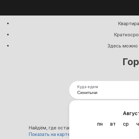
Квартира
Краткосроч
Здесь можно 
Го
Куда едем
Нап
Авгус
пн
вт
ср
ч
Найдём, где остановиться в Синитычах: 0 вариа
Показать на карте