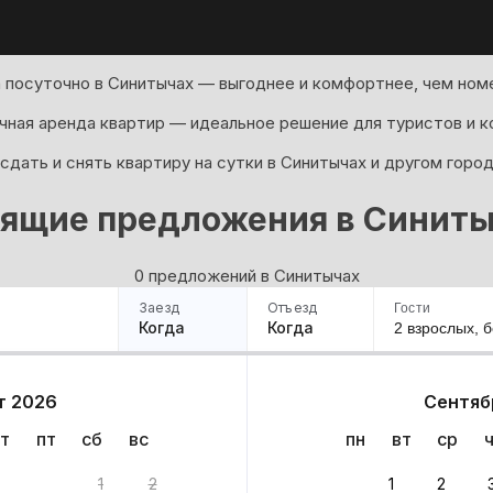
 посуточно в Синитычах — выгоднее и комфортнее, чем номе
ная аренда квартир — идеальное решение для туристов и к
сдать и снять квартиру на сутки в Синитычах и другом горо
рящие предложения в Синиты
0 предложений в Синитычах
Заезд
Отъезд
Гости
Когда
Когда
2 взрослых,
б
ример
Санкт-Петербург
Москва
Сочи
Минск
Казань
Дагестан
Кисловодск
Аб
т 2026
Сентяб
Квартиры
Гостиницы
Дома
Частный сектор
т
пт
сб
вс
пн
вт
ср
нтов
1
2
1
2