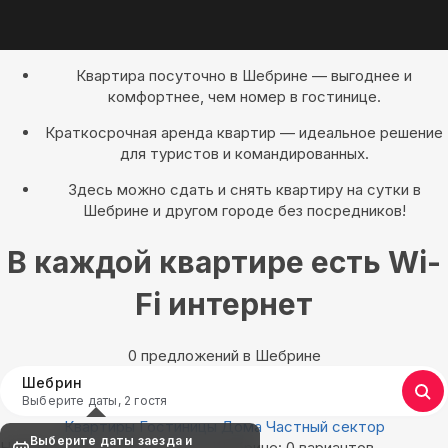
Квартира посуточно в Шебрине — выгоднее и
комфортнее, чем номер в гостинице.
Краткосрочная аренда квартир — идеальное решение
для туристов и командированных.
Здесь можно сдать и снять квартиру на сутки в
Шебрине и другом городе без посредников!
В каждой квартире есть Wi-
Fi интернет
0 предложений в Шебрине
Шебрин
Выберите даты, 2 гостя
Квартиры
Гостиницы
Дома
Частный сектор
Выберите даты заезда и
Найдём, где остановиться в Шебрине: 0 вариантов