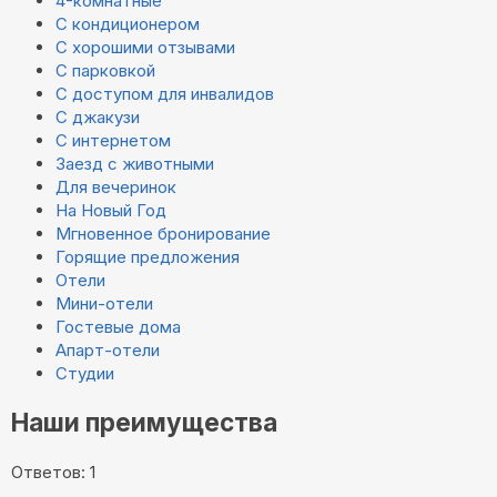
4-комнатные
С кондиционером
С хорошими отзывами
С парковкой
С доступом для инвалидов
С джакузи
С интернетом
Заезд с животными
Для вечеринок
На Новый Год
Мгновенное бронирование
Горящие предложения
Отели
Мини-отели
Гостевые дома
Апарт-отели
Студии
Наши преимущества
Ответов: 1