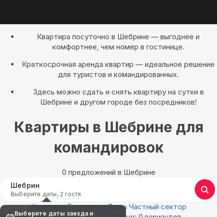
Квартира посуточно в Шебрине — выгоднее и
комфортнее, чем номер в гостинице.
Краткосрочная аренда квартир — идеальное решение
для туристов и командированных.
Здесь можно сдать и снять квартиру на сутки в
Шебрине и другом городе без посредников!
Квартиры в Шебрине для
командировок
0 предложений в Шебрине
Шебрин
Выберите даты, 2 гостя
Квартиры
Гостиницы
Дома
Частный сектор
Выберите даты заезда и
Найдём, где остановиться в Шебрине: 0 вариантов