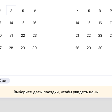
ариантов
6
7
8
9
7
8
9
1
 вариант из результатов поиска не соответствует заданным
росить фильтры
3
14
15
16
14
15
16
1
ларусь
0
21
22
23
21
22
23
2
ларусь
естская область
7
28
29
30
28
29
30
естская область
брин
брин
9 авг
Выберите даты поездки, чтобы увидеть цены