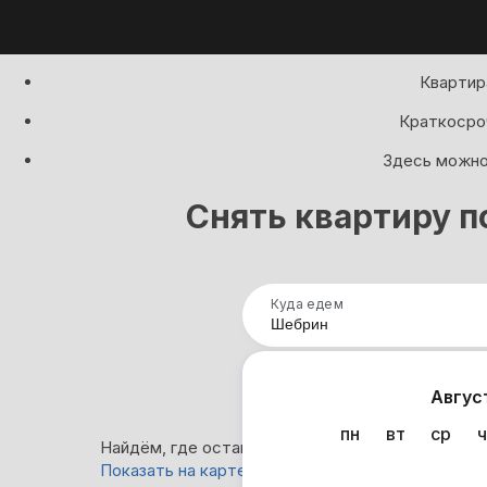
Квартир
Краткосроч
Здесь можно 
Снять квартиру п
Куда едем
Нап
Авгус
пн
вт
ср
ч
Найдём, где остановиться в Шебрине: 0 вариан
Показать на карте