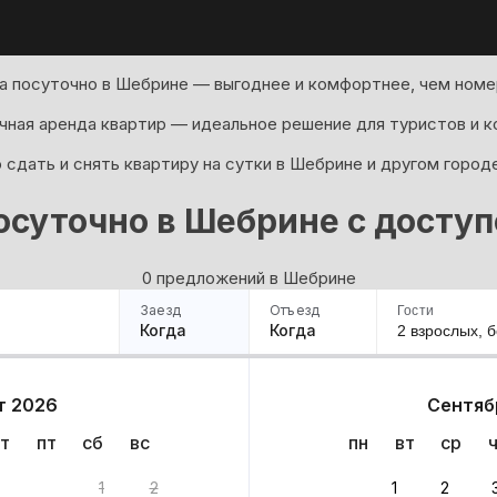
а посуточно в Шебрине — выгоднее и комфортнее, чем номер
ная аренда квартир — идеальное решение для туристов и к
сдать и снять квартиру на сутки в Шебрине и другом город
осуточно в Шебрине с досту
0 предложений в Шебрине
Заезд
Отъезд
Гости
Когда
Когда
2 взрослых,
б
ример
Санкт-Петербург
Москва
Сочи
Минск
Казань
Дагестан
Кисловодск
Аб
т 2026
Сентяб
Квартиры
Гостиницы
Дома
Частный сектор
т
пт
сб
вс
пн
вт
ср
тов
1
2
1
2