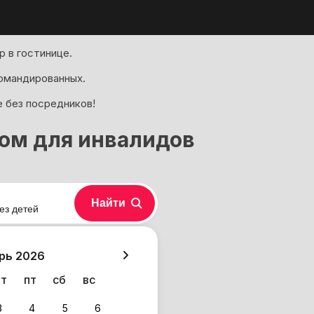
 в гостинице.
омандированных.
е без посредников!
пом для инвалидов
Найти
ез детей
хазия
рь 2026
чт
пт
сб
вс
3
4
5
6