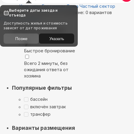
Квартиры
Гостиницы
Дома
Частный сектор
Выберите даты заезда и
Найдём, где остановиться в Шебрине: 0 вариантов
отъезда
Показать на карте
Доступность жилья и стоимость
зависят от дат проживания
Выбирайте лучшее
Позже
Указать
Быстрое бронирование
Всего 2 минуты, без
ожидания ответа от
хозяина
Популярные фильтры
бассейн
включён завтрак
трансфер
Варианты размещения