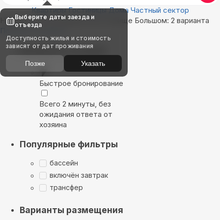
Квартиры
Гостиницы
Дома
Частный сектор
Выберите даты заезда и
Найдём, где остановиться в Селище Большом: 2 варианта
отъезда
Показать на карте
Доступность жилья и стоимость
зависят от дат проживания
Выбирайте лучшее
Позже
Указать
Быстрое бронирование
Всего 2 минуты, без
ожидания ответа от
хозяина
Популярные фильтры
бассейн
включён завтрак
трансфер
Варианты размещения