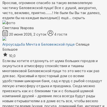
Ярослав, огромное спасибо за такую великолепную
частичку Беловежской пущи! Все с душой, аккуратно,
чисто, вежливо, приятно.......! Не были бы Вы так далеко,
ездили бы на каждые выходные))
ещё...
скрыть
Светлана Уварова
20 июня 2026, 2 суток
4 гостя
Агроусадьба Мечта в Беловежской пуще
Селище
Большое
10,0
Если вы хотите отдохнуть от шума больших городов и
окунуться в атмосферу спокойствия и тишины
многовековой Беловежской пущи то это место как раз
для вас. Красивый и просторный дом со всеми
удобствами шикарная баня, сад и пруд с рыбой создадут
легкую атмосферу отдыха и праздника. Сюда можно
приезжать как и с близкими так и с большой шумной
компанией друзей - древние леса всегда будут рады
новым открывателям а в доме есть все, чтобы весело
провести время (кухня, посуда, домашний бар, интернет и