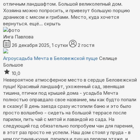
отличным ландшафтом. Большой великолепный дом.
Хозяина можно попросить, и привезут большую порцию
драников с мясом и грибами. Место, куда хочется
вернуться.
ещё...
скрыть
Инга Павлова
26 декабря 2025, 1 сутки
2 гостя
Агроусадьба Мечта в Беловежской пуще
Селище
Большое
10,0
Невероятное атмосферное место в сердце Беловежской
пущи! Красивый ландшафт, ухоженный сад, звенящая
тишина, птички под крышей дома - усадьба Мечта
полностью оправдало свое название, мы как будто попали
в сказку! В день заезда сразу истопили баню и это было
просто волшебно - сидеть на большой террасе после
парилки, пить чай с мятой и лавандой из сада. На
следующий год обязательно попробуем чан для парения,
в этот раз просто не успели. Наш дом стоял у пруда - в
нем гостиная-кухня, парилка и душ на первом этаже, и