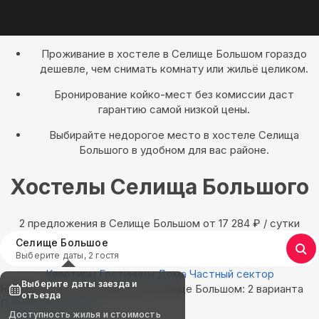
Проживание в хостеле в Селище Большом гораздо
дешевле, чем снимать комнату или жильё целиком.
Бронирование койко-мест без комиссии даст
гарантию самой низкой цены.
Выбирайте недорогое место в хостеле Селища
Большого в удобном для вас районе.
Хостелы Селища Большого
2 предложения в Селище Большом oт 17 284
₽
/ сутки
Селище Большое
Выберите даты, 2 гостя
Квартиры
Гостиницы
Дома
Частный сектор
Выберите даты заезда и
Найдём, где остановиться в Селище Большом: 2 варианта
отъезда
Показать на карте
Доступность жилья и стоимость