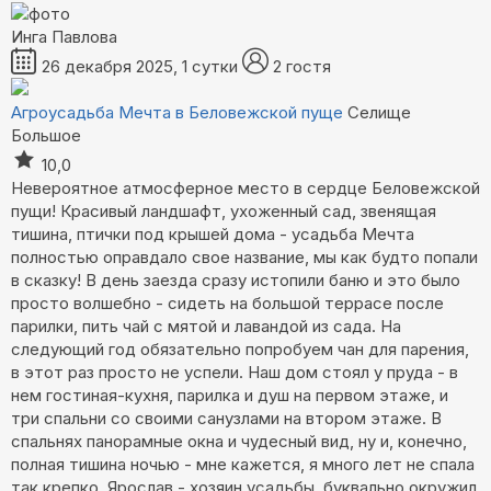
Инга Павлова
26 декабря 2025, 1 сутки
2 гостя
Агроусадьба Мечта в Беловежской пуще
Селище
Большое
10,0
Невероятное атмосферное место в сердце Беловежской
пущи! Красивый ландшафт, ухоженный сад, звенящая
тишина, птички под крышей дома - усадьба Мечта
полностью оправдало свое название, мы как будто попали
в сказку! В день заезда сразу истопили баню и это было
просто волшебно - сидеть на большой террасе после
парилки, пить чай с мятой и лавандой из сада. На
следующий год обязательно попробуем чан для парения,
в этот раз просто не успели. Наш дом стоял у пруда - в
нем гостиная-кухня, парилка и душ на первом этаже, и
три спальни со своими санузлами на втором этаже. В
спальнях панорамные окна и чудесный вид, ну и, конечно,
полная тишина ночью - мне кажется, я много лет не спала
так крепко. Ярослав - хозяин усадьбы, буквально окружил