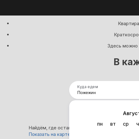
Квартира
Краткосроч
Здесь можно 
В ка
Куда едем
Нап
Авгус
пн
вт
ср
ч
Найдём, где остановиться в Пожежине: 0 вариа
Показать на карте