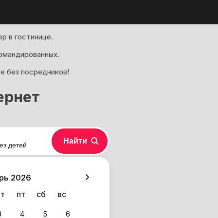
р в гостинице.
омандированных.
е без посредников!
ернет
Найти
ез детей
хазия
рь 2026
чт
пт
сб
вс
3
4
5
6