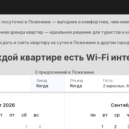
 посуточно в Пожежине — выгоднее и комфортнее, чем номе
ная аренда квартир — идеальное решение для туристов и к
сдать и снять квартиру на сутки в Пожежине и другом город
ждой квартире есть Wi-Fi инт
0 предложений в Пожежине
Заезд
Отъезд
Гости
Когда
Когда
2 взрослых,
б
ример
Санкт-Петербург
Москва
Сочи
Минск
Казань
Дагестан
Кисловодск
Аб
т 2026
Сентяб
Квартиры
Гостиницы
Дома
Частный сектор
т
пт
сб
вс
пн
вт
ср
нтов
1
2
1
2