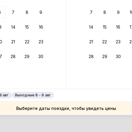
ариантов
6
7
8
9
7
8
9
1
 вариант из результатов поиска не соответствует заданным
росить фильтры
3
14
15
16
14
15
16
1
ларусь
0
21
22
23
21
22
23
2
ларусь
естская область
7
28
29
30
28
29
30
естская область
жежин
жежин
8 авг
Выходные 8 - 9 авг
Выберите даты поездки, чтобы увидеть цены