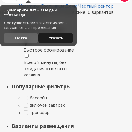
Квартиры
Гостиницы
Дома
Частный сектор
Выберите даты заезда и
Найдём, где остановиться в Пожежине: 0 вариантов
отъезда
Показать на карте
Доступность жилья и стоимость
зависят от дат проживания
Выбирайте лучшее
Позже
Указать
Быстрое бронирование
Всего 2 минуты, без
ожидания ответа от
хозяина
Популярные фильтры
бассейн
включён завтрак
трансфер
Варианты размещения