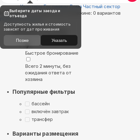
Квартиры
Гостиницы
Дома
Частный сектор
Выберите даты заезда и
Найдём, где остановиться в Пожежине: 0 вариантов
отъезда
Показать на карте
Доступность жилья и стоимость
зависят от дат проживания
Выбирайте лучшее
Позже
Указать
Быстрое бронирование
Всего 2 минуты, без
ожидания ответа от
хозяина
Популярные фильтры
бассейн
включён завтрак
трансфер
Варианты размещения