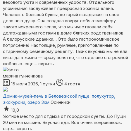
векового уюта и современных удобств. Отдельного
упоминания заслуживает прекрасная хозяйка елена.
Человек с большой буквы, который вкладывает в свое
дело всю душу. Она создала вокруг себя атмосферу
такого искреннего тепла, что мы чувствовали себя
долгожданными гостями в доме близких родственников.
А белорусские драники... Это было гастрономическое
потрясение! Настоящие, румяные, приготовленные по
старинному семейному рецепту. Таких вкусных мы не ели
никогда в жизни — сразу понятно, что сделано с огромной
любовью.
ещё...
скрыть
марина гунченкова
15 июля 2026, 1 сутки
4 гостя
Домик-музей-печь в Беловежской пуще, полухутор,
экскурсии, озеро 3км
Осинники
10,0
Уютное место для отдыха от городской суеты. До Пущи
20 мин на машине. Вкусная еда. Все очень понравилось.
ещё...
скрыть