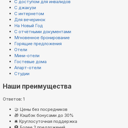
С доступом для инвалидов
С джакузи
С интернетом
Для вечеринок
На Новый Год
С отчётными документами
Мгновенное бронирование
Горящие предложения
Отели
Мини-отели
Гостевые дома
Апарт-отели
Студии
Наши преимущества
Ответов: 1
🤝
Цены без посредников
🎁
Кэшбэк бонусами до 30%
🛎️
Круглосуточная поддержка
🏨
Более 2 предложений