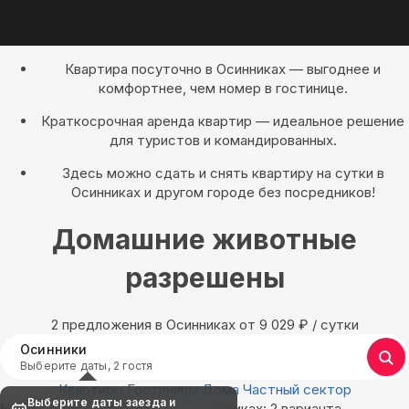
Квартира посуточно в Осинниках — выгоднее и
комфортнее, чем номер в гостинице.
Краткосрочная аренда квартир — идеальное решение
для туристов и командированных.
Здесь можно сдать и снять квартиру на сутки в
Осинниках и другом городе без посредников!
Домашние животные
разрешены
2 предложения в Осинниках oт 9 029
₽
/ сутки
Осинники
Выберите даты, 2 гостя
Квартиры
Гостиницы
Дома
Частный сектор
Выберите даты заезда и
Найдём, где остановиться в Осинниках: 2 варианта