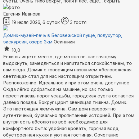
суеты. Очень тихо вокруг, поля и лес.
ещё...
скрыть
Евгения Иванова
19 июля 2026, 6 суток
3 гостя
Домик-музей-печь в Беловежской пуще, полухутор,
экскурсии, озеро 3км
Осинники
10,0
Если вы ищете место, где можно по-настоящему
выдохнуть, замедлиться и напитаться спокойствием, то
вам сюда. Домик с говорящим названием «беловежская
светлица» стал для нас настоящим открытием.
Расположение. Идеальное и при этом очень доступное.
Сюда лёгко добраться на машине, но как только
переступаешь порог усадьбы, городская суета остается
далёко позади. Вокруг царит звенящая тишина. Домик.
Это настоящая жемчужина. Сам дом невероятно
аутентичный, буквально пропитанный историей. При этом
внутри есть абсолютно всё необходимое для
комфортного быта: удобная кровать, горячая вода,
обустроенная кухня и уютная гостиная. Сочетание