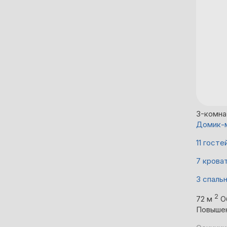
3-комн
Домик-м
11 госте
7 крова
3 спаль
2
72 м
О
Повыше