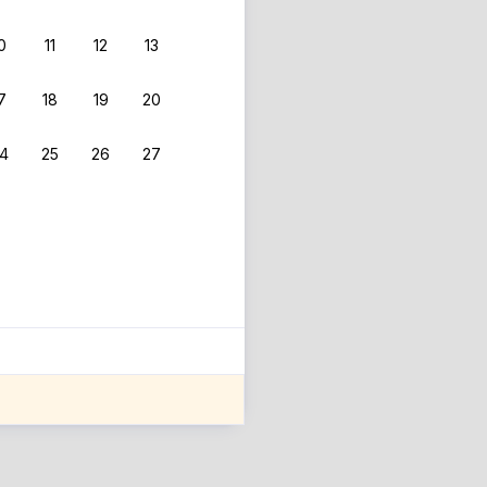
0
11
12
13
7
18
19
20
4
25
26
27
ле оценки проживания.