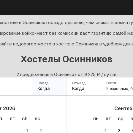
хостеле в Осинниках гораздо дешевле, чем снимать комнату
ирование койко-мест без комиссии даст гарантию самой ни
айте недорогое место в хостеле Осинников в удобном для в
Хостелы Осинников
2 предложения в Осинниках oт 9 225
₽
/ сутки
Заезд
Отъезд
Гости
Когда
Когда
2 взрослых,
б
ример
Санкт-Петербург
Москва
Сочи
Минск
Казань
Дагестан
Кисловодск
Аб
т 2026
Сентяб
Квартиры
Гостиницы
Дома
Частный сектор
т
пт
сб
вс
пн
вт
ср
нта
1
2
1
2