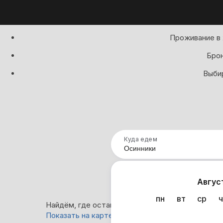
Проживание в 
Брон
Выбир
Куда едем
Нап
Авгус
пн
вт
ср
ч
Найдём, где остановиться в Осинниках: 2 вариа
Показать на карте