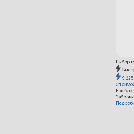
Выбор г
Быст
9 22
Стоимос
Кэшбэк
Заброни
Подроб