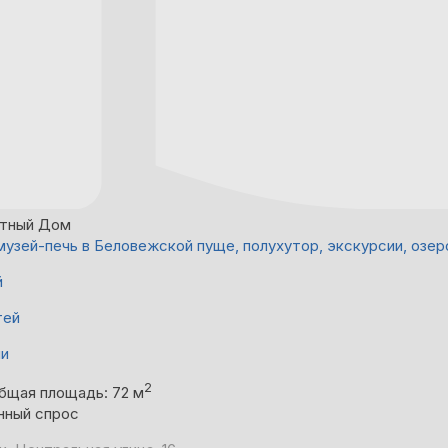
атный Дом
узей-печь в Беловежской пуще, полухутор, экскурсии, озер
й
тей
ни
2
бщая площадь: 72 м
нный спрос