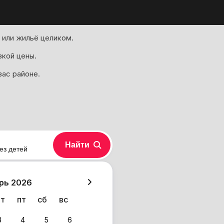
 или жильё целиком.
зкой цены.
ас районе.
Найти
ез детей
хазия
рь 2026
чт
пт
сб
вс
3
4
5
6