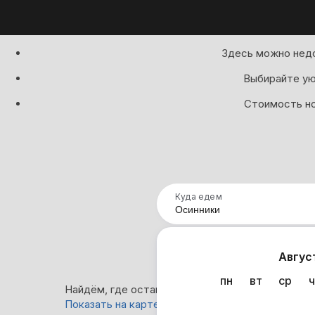
Здесь можно недо
Выбирайте ую
Стоимость но
Куда едем
Нап
Авгус
пн
вт
ср
ч
Найдём, где остановиться в Осинниках: 0 вариа
Показать на карте