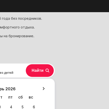
 года без посредников.
омфортного отдыха.
ы на бронирование.
Найти
ез детей
хазия
рь 2026
чт
пт
сб
вс
3
4
5
6