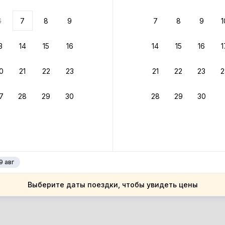
ариантов
6
7
8
9
7
8
9
1
 вариант из результатов поиска не соответствует заданным
росить фильтры
3
14
15
16
14
15
16
1
ларусь
0
21
22
23
21
22
23
2
ларусь
естская область
7
28
29
30
28
29
30
естская область
инники
инники
9 авг
Выберите даты поездки, чтобы увидеть цены