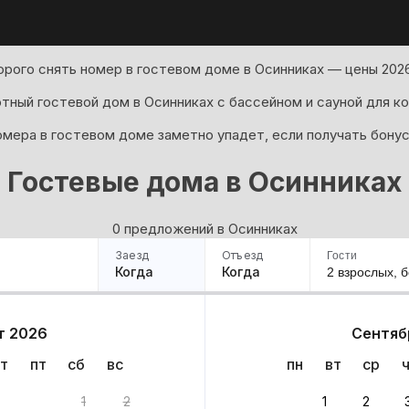
рого снять номер в гостевом доме в Осинниках — цены 2026
тный гостевой дом в Осинниках с бассейном и сауной для к
мера в гостевом доме заметно упадет, если получать бонус
Гостевые дома в Осинниках
0 предложений в Осинниках
Заезд
Отъезд
Гости
Когда
Когда
2 взрослых,
б
ример
Санкт-Петербург
Москва
Сочи
Минск
Казань
Дагестан
Кисловодск
Аб
т 2026
Сентяб
Квартиры
Гостиницы
Дома
Частный сектор
т
пт
сб
вс
пн
вт
ср
нтов
1
2
1
2