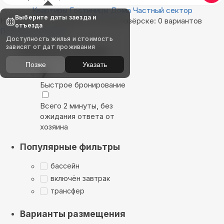
Квартиры
Гостиницы
Дома
Частный сектор
Выберите даты заезда и
Найдём, где остановиться в Белоозёрске: 0 вариантов
отъезда
Показать на карте
Доступность жилья и стоимость
зависят от дат проживания
Выбирайте лучшее
Позже
Указать
Быстрое бронирование
Всего 2 минуты, без
ожидания ответа от
хозяина
Популярные фильтры
бассейн
включён завтрак
трансфер
Варианты размещения