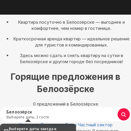
Квартира посуточно в Белоозёрске — выгоднее и
комфортнее, чем номер в гостинице.
Краткосрочная аренда квартир — идеальное решение
для туристов и командированных.
Здесь можно сдать и снять квартиру на сутки в
Белоозёрске и другом городе без посредников!
Горящие предложения в
Белоозёрске
0 предложений в Белоозёрске
Белоозёрск
Выберите даты, 2 гостя
Квартиры
Гостиницы
Дома
Частный сектор
Выберите даты заезда и
Найдём, где остановиться в Белоозёрске: 0 вариантов