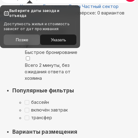
Квартиры
Гостиницы
Дома
Частный сектор
Выберите даты заезда и
Найдём, где остановиться в Белоозёрске: 0 вариантов
отъезда
Показать на карте
Доступность жилья и стоимость
зависят от дат проживания
Выбирайте лучшее
Позже
Указать
Быстрое бронирование
Всего 2 минуты, без
ожидания ответа от
хозяина
Популярные фильтры
бассейн
включён завтрак
трансфер
Варианты размещения