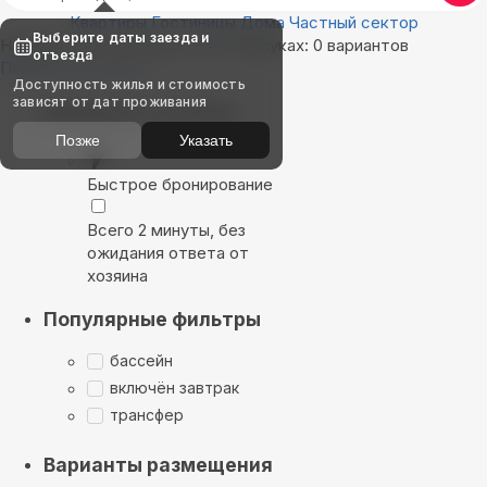
Квартиры
Гостиницы
Дома
Частный сектор
Выберите даты заезда и
Найдём, где остановиться в Прилуках: 0 вариантов
отъезда
Показать на карте
Доступность жилья и стоимость
зависят от дат проживания
Выбирайте лучшее
Позже
Указать
Быстрое бронирование
Всего 2 минуты, без
ожидания ответа от
хозяина
Популярные фильтры
бассейн
включён завтрак
трансфер
Варианты размещения