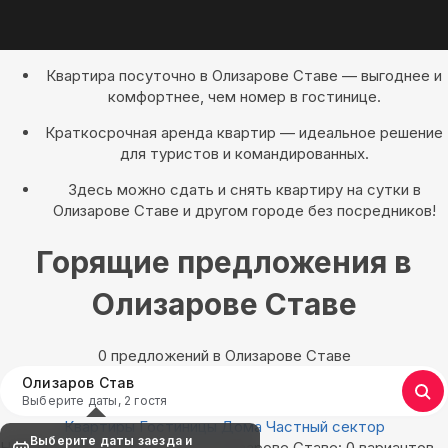
Квартира посуточно в Олизарове Ставе — выгоднее и
комфортнее, чем номер в гостинице.
Краткосрочная аренда квартир — идеальное решение
для туристов и командированных.
Здесь можно сдать и снять квартиру на сутки в
Олизарове Ставе и другом городе без посредников!
Горящие предложения в
Олизарове Ставе
0 предложений в Олизарове Ставе
Олизаров Став
Выберите даты, 2 гостя
Квартиры
Гостиницы
Дома
Частный сектор
Выберите даты заезда и
Найдём, где остановиться в Олизарове Ставе: 0 вариантов