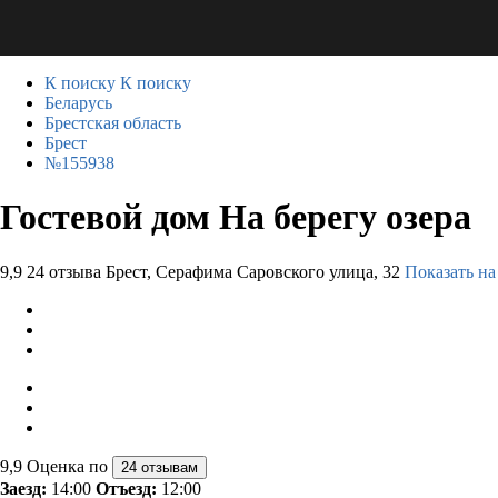
К поиску
К поиску
Беларусь
Брестская область
Брест
№155938
Гостевой дом На берегу озера
9,9
24 отзыва
Брест, Серафима Саровского улица, 32
Показать на
9,9
Оценка по
24 отзывам
Заезд:
14:00
Отъезд:
12:00