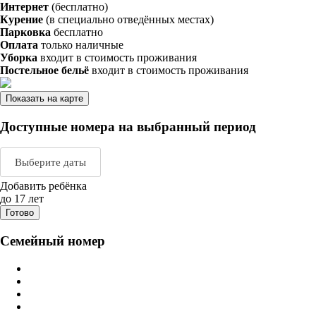
Интернет
(бесплатно)
Курение
(в специально отведённых местах)
Парковка
бесплатно
Оплата
только наличные
Уборка
входит в стоимость проживания
Постельное бельё
входит в стоимость проживания
Показать на карте
Доступные номера на выбранный период
Выберите даты
Добавить ребёнка
Август 2026
Сентяб
до 17 лет
Готово
пн
вт
ср
чт
пт
сб
вс
пн
вт
ср
ч
Семейный номер
1
2
1
2
3
3
4
5
6
7
8
9
7
8
9
1
10
11
12
13
14
15
16
14
15
16
1