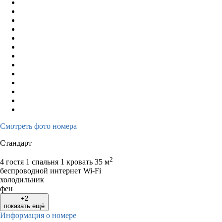
17
18
19
20
21
22
23
21
22
23
2
24
25
26
27
28
29
30
28
29
30
31
Смотреть фото номера
Стандарт
2
4 гостя
1 спальня 1 кровать
35 м
беспроводной интернет Wi-Fi
холодильник
фен
+2
показать ещё
Информация о номере