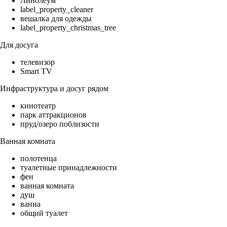
Линолеум
label_property_cleaner
вешалка для одежды
label_property_christmas_tree
Для досуга
телевизор
Smart TV
Инфраструктура и досуг рядом
кинотеатр
парк аттракционов
пруд/озеро поблизости
Ванная комната
полотенца
туалетные принадлежности
фен
ванная комната
душ
ванна
общий туалет