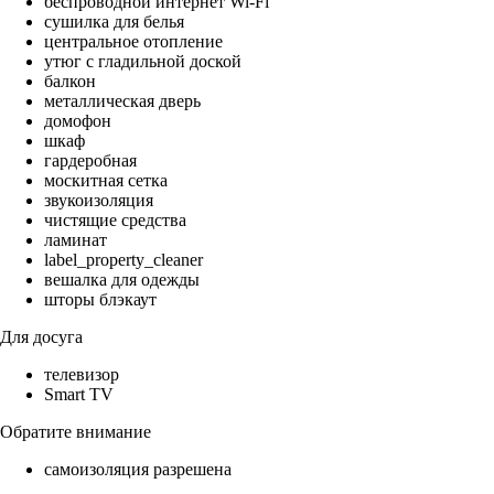
беспроводной интернет Wi-Fi
сушилка для белья
центральное отопление
утюг с гладильной доской
балкон
металлическая дверь
домофон
шкаф
гардеробная
москитная сетка
звукоизоляция
чистящие средства
ламинат
label_property_cleaner
вешалка для одежды
шторы блэкаут
Для досуга
телевизор
Smart TV
Обратите внимание
самоизоляция разрешена