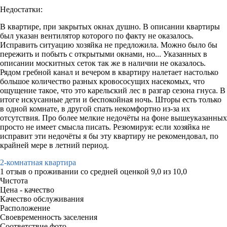
Недостатки:
В квартире, при закрытых окнах душно. В описании квартиры
был указан вентилятор которого по факту не оказалось.
Исправить ситуацию хозяйка не предложила. Можно было бы
пережить и побыть с открытыми окнами, но... Указанных в
описании москитных сеток так же в наличии не оказалось.
Рядом гребной канал и вечером в квартиру налетает настолько
большое количество разных кровососущих насекомых, что
ощущение такое, что это карельский лес в разгар сезона гнуса. В
итоге искусанные дети и беспокойная ночь. Шторы есть только
в одной комнате, в другой спать некомфортно из-за их
отсутствия. Про более мелкие недочёты на фоне вышеуказанных
просто не имеет смысла писать. Резюмируя: если хозяйка не
исправит эти недочёты я бы эту квартиру не рекомендовал, по
крайней мере в летний период.
2-комнатная квартира
1 отзыв
о проживании со средней оценкой
9,0
из
10,0
Чистота
Цена - качество
Качество обслуживания
Расположение
Своевременность заселения
Соответствие фото