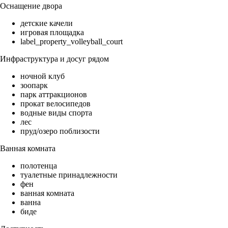
Оснащение двора
детские качели
игровая площадка
label_property_volleyball_court
Инфраструктура и досуг рядом
ночной клуб
зоопарк
парк аттракционов
прокат велосипедов
водные виды спорта
лес
пруд/озеро поблизости
Ванная комната
полотенца
туалетные принадлежности
фен
ванная комната
ванна
биде