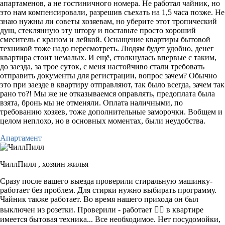
апартаменов, а не гостиничного номера. Не работал чайник, но
это нам компенсировали, разрешив съехать на 1,5 часа позже. Не
знаю нужны ли советы хозяевам, но уберите этот тропический
душ, стеклянную эту штору и поставьте просто хороший
смеситель с краном и лейкой. Оснащение квартиры бытовой
техникой тоже надо пересмотреть. Людям будет удобно, денег
квартира стоит немалых. И ещё, столкнулась впервые с таким,
до заезда, за трое суток, с меня настойчиво стали требовать
отправить документы для регистрации, вопрос зачем? Обычно
это при заезде в квартиру отправляют, так было всегда, зачем так
рано то?! Мы же не отказываемся оправлять, предоплата была
взята, бронь мы не отменяли. Оплата наличными, по
требованию хозяев, тоже дополнительные заморочки. Вобщем и
целом неплохо, но в основных моментах, были неудобства.
Апартамент
ЧиллПилл ,
хозяин жилья
Сразу после вашего выезда проверили стиральную машинку-
работает без проблем. Для стирки нужно выбирать программу.
Чайник также работает. Во время нашего прихода он был
выключен из розетки. Проверили - работает 🤷‍♀️ в квартире
имеется бытовая техника... Все необходимое. Нет посудомойки,