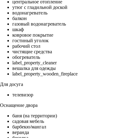
центральное отопление
утюг с гладильной доской
водонагреватель
балкон
газовый водонагреватель
шкаф
ковровое покрытие
гостиный уголок
рабочий стол
чистящие средства
обогреватель
label_property_cleaner
вешалка для одежды
label_property_wooden_fireplace
Для досуга
телевизор
Оснащение двора
баня (на территории)
садовая мебель
барбекю/мангал
веранда
беседка